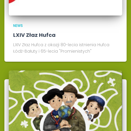
NEWS
LXIV Złaz Hufca
LXIV Złaz Hufca z okazji 80-lecia istnienia Hufca
Łódź-Bałuty i 65-lecia "Promienistych"