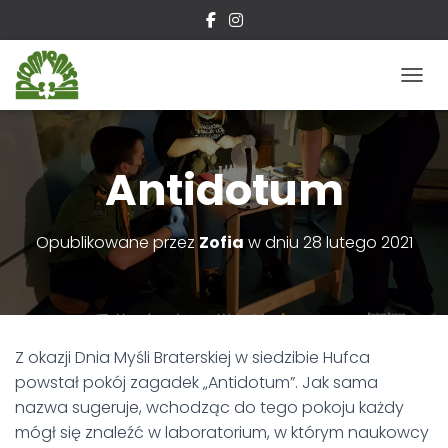
P
R
Z
E
Ł
Antidotum
Ą
C
Z
Opublikowane przez
Zofia
w dniu
28 lutego 2021
N
A
W
I
G
A
Z okazji Dnia Myśli Braterskiej w siedzibie Hufca
C
J
powstał pokój zagadek „Antidotum”. Jak sama
Ę
nazwa sugeruje, wchodząc do tego pokoju każdy
mógł się znaleźć w laboratorium, w którym naukowcy