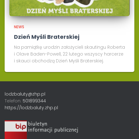
NEWS
Dzień Myśli Braterskiej
Na pamiątkę urodzin założycieli skautingu Roberta
i Olave Baden-Powell, 22 lutego wszyscy harcerze
i skauci obchodzą Dzień Myśli Braterskiej.
lodzbaluty@zhp.pl
Telefon:
501899344
https://lodzbaluty.zhp.pl