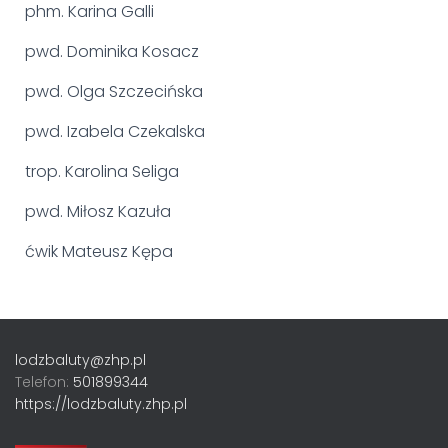
phm. Karina Galli
pwd. Dominika Kosacz
pwd. Olga Szczecińska
pwd. Izabela Czekalska
trop. Karolina Seliga
pwd. Miłosz Kazuła
ćwik Mateusz Kępa
lodzbaluty@zhp.pl
Telefon:
501899344
https://lodzbaluty.zhp.pl