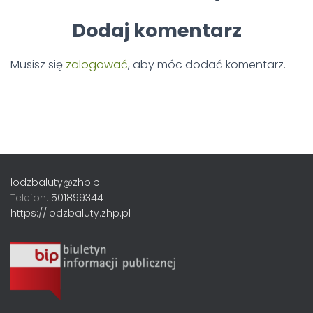
Dodaj komentarz
Musisz się
zalogować
, aby móc dodać komentarz.
lodzbaluty@zhp.pl
Telefon:
501899344
https://lodzbaluty.zhp.pl