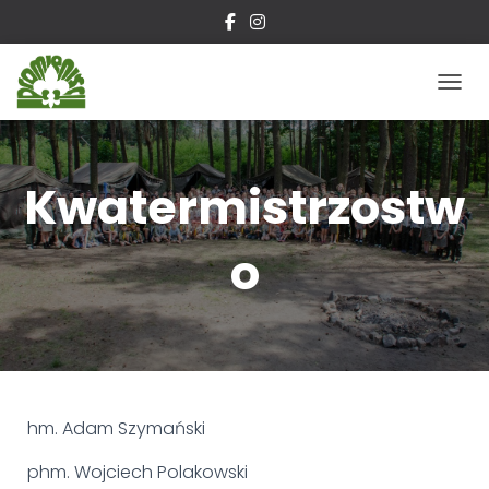
P
R
Z
E
Ł
Kwatermistrzostw
Ą
C
Z
o
N
A
W
I
G
A
C
J
hm. Adam Szymański
Ę
phm. Wojciech Polakowski