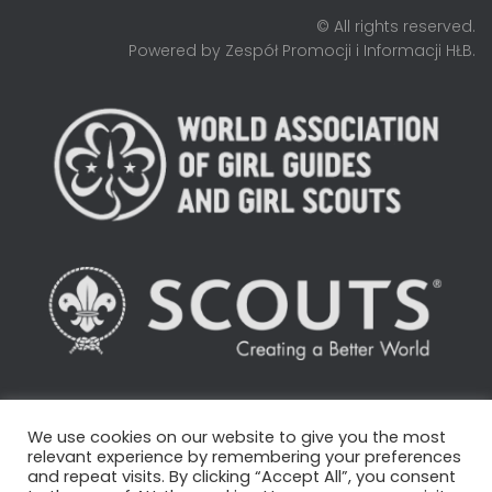
© All rights reserved.
Powered by Zespół Promocji i Informacji HŁB.
We use cookies on our website to give you the most
STRONA GŁÓWNA
O HUFCU
ZESPOŁY
relevant experience by remembering your preferences
and repeat visits. By clicking “Accept All”, you consent