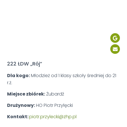
222 ŁDW „Rój”
Dla kogo:
Młodzież od 1 klasy szkoły średniej do 21
r.ż.
Miejsce zbiórek:
Żubardź
Drużynowy:
HO Piotr Przyłęcki
Kontakt:
piotr.przylecki@zhp.pl