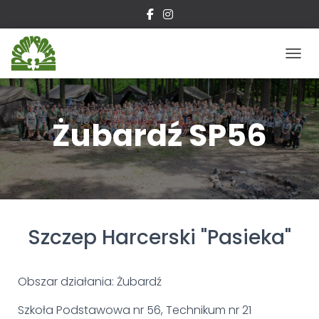
P
R
Z
E
Ł
Żubardź SP56
Ą
C
Z
N
A
W
I
G
Szczep Harcerski "Pasieka"
A
C
J
Obszar działania: Żubardź
Ę
Szkoła Podstawowa nr 56, Technikum nr 21