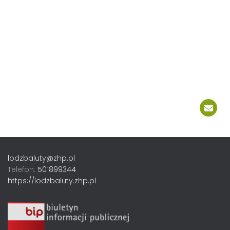
lodzbaluty@zhp.pl
Telefon:
501899344
https://lodzbaluty.zhp.pl