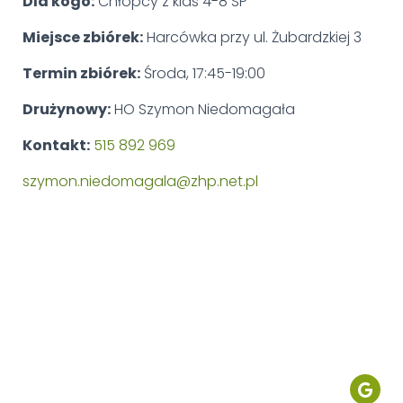
Dla kogo:
Chłopcy z klas 4-8 SP
Miejsce zbiórek:
Harcówka przy ul. Żubardzkiej 3
Termin zbiórek:
Środa, 17:45-19:00
Drużynowy:
HO
Szymon Niedomagała
Kontakt:
515
892
969
szymon.niedomagala@zhp.net.pl