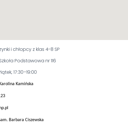
ynki i chłopcy z klas 4-8 SP
Szkoła Podstawowa nr 116
iątek,
17:30–19:00
Karolina Kamińska
123
hp.
pl
sam. Barbara Ciszewska