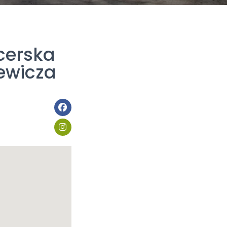
cerska
ewicza