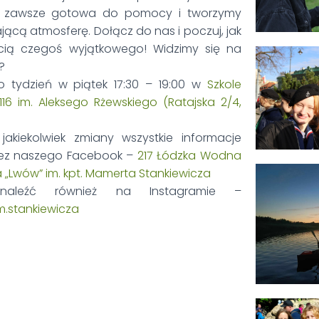
st zawsze gotowa do pomocy i tworzymy
ającą atmosferę. Dołącz do nas i poczuj, jak
ścią czegoś wyjątkowego! Widzimy się na
e?
o tydzień w piątek 17:30 – 19:00 w
Szkole
16 im. Aleksego Rżewskiego (Ratajska 2/4,
 jakiekolwiek zmiany wszystkie informacje
zez naszego Facebook –
217 Łódzka Wodna
 „Lwów” im. kpt. Mamerta Stankiewicza
aleźć również na Instagramie –
m.stankiewicza