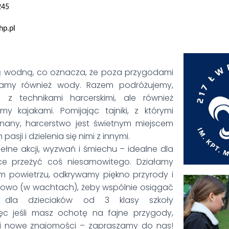
245
hp.pl
ą wodną, co oznacza, że poza przygodami
jamy również wody. Razem podróżujemy,
 z technikami harcerskimi, ale również
my kajakami. Pomijając tajniki, z którymi
nany, harcerstwo jest świetnym miejscem
asji i dzielenia się nimi z innymi.
pełne akcji, wyzwań i śmiechu – idealne dla
ce przeżyć coś niesamowitego. Działamy
m powietrzu, odkrywamy piękno przyrody i
owo (w wachtach), żeby wspólnie osiągać
y dla dzieciaków od 3 klasy szkoły
ęc jeśli masz ochotę na fajne przygody,
 i nowe znajomości – zapraszamy do nas!