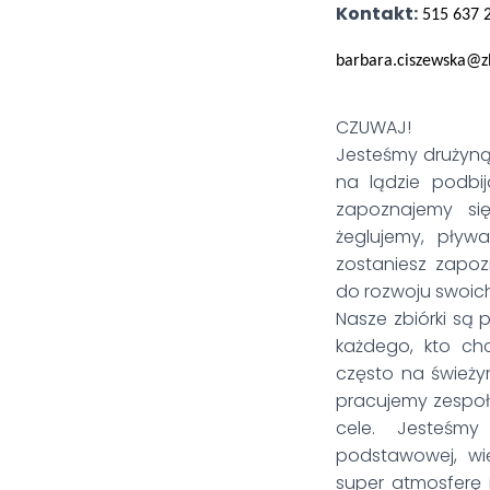
Kontakt:
515 637 
barbara.ciszewska@z
CZUWAJ!
Jesteśmy drużyn
na lądzie podbi
zapoznajemy się
żeglujemy, pływa
zostaniesz zapoz
do rozwoju swoich p
Nasze zbiórki są 
każdego, kto ch
często na świeży
pracujemy zespoł
cele. Jesteśm
podstawowej, wi
super atmosferę