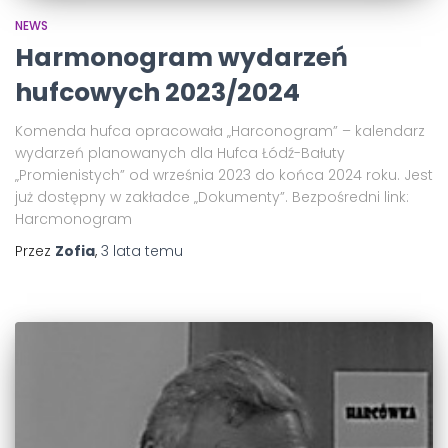
NEWS
Harmonogram wydarzeń
hufcowych 2023/2024
Komenda hufca opracowała „Harconogram” – kalendarz
wydarzeń planowanych dla Hufca Łódź-Bałuty
„Promienistych” od września 2023 do końca 2024 roku. Jest
już dostępny w zakładce „Dokumenty”. Bezpośredni link:
Harcmonogram
Przez
Zofia
,
3 lata
temu