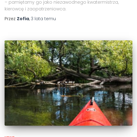
– pamiętamy go jako niezawodnego kwatermistrza,
kierowcę i zaopatrzeniowca.
Przez
Zofia
,
3 lata
temu