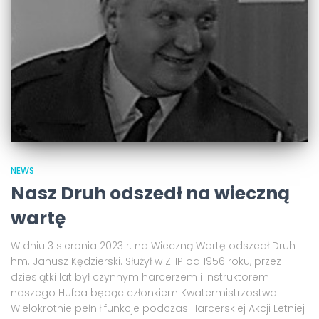
NEWS
Nasz Druh odszedł na wieczną
wartę
W dniu 3 sierpnia 2023 r. na Wieczną Wartę odszedł Druh
hm. Janusz Kędzierski. Służył w ZHP od 1956 roku, przez
dziesiątki lat był czynnym harcerzem i instruktorem
naszego Hufca będąc członkiem Kwatermistrzostwa.
Wielokrotnie pełnił funkcje podczas Harcerskiej Akcji Letniej