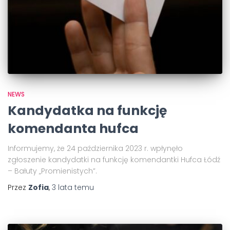
NEWS
Kandydatka na funkcję
komendanta hufca
Informujemy, że 24 października 2023 r. wpłynęło
zgłoszenie kandydatki na funkcję komendantki Hufca Łódź
– Bałuty „Promienistych”.
Przez
Zofia
,
3 lata
temu