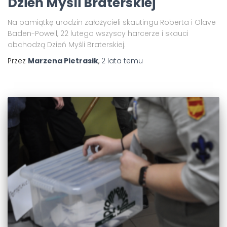
Dzień Myśli Braterskiej
Na pamiątkę urodzin założycieli skautingu Roberta i Olave
Baden-Powell, 22 lutego wszyscy harcerze i skauci
obchodzą Dzień Myśli Braterskiej.
Przez
Marzena Pietrasik
,
2 lata
temu