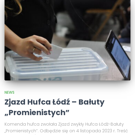
NEWS
Zjazd Hufca Łódź – Bałuty
„Promienistych”
Komenda hufca zwołała Zjazd zwykły Hufca Łódź-Bałuty
„Promienistych”. Odbędzie się on 4 listopada 2023 r. Treść