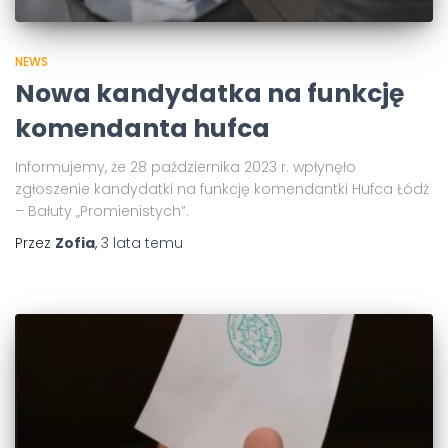
NEWS
Nowa kandydatka na funkcję
komendanta hufca
Informujemy, że 28 października 2023 r. wpłynęło
zgłoszenie kandydatki na funkcję komendantki Hufca Łódź
– Bałuty „Promienistych”.
Przez
Zofia
,
3 lata
temu