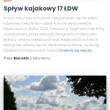
NEWS
Spływ kajakowy 17 ŁDW
W tym roku nasza drużyna zdecydowała się na spływ
kajakowy rzeką Brdą i udział w zlocie wędrowników
Wędrownicza Watra 2023. Pokonamy fragment rzeki, który
został uznany przez National Geographic Polska jako
jedna z sześciu najlepszych tras kajakowych w Polsce.
Następnie udamy się na Wędrowniczą Watrę, na której
będziemy kontynuować nasze
Dowiedz się więcej…
Przez
BiuroKH
,
3 lata
temu