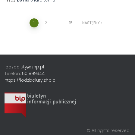
1
2
…
15
NASTĘPNY
lodzbaluty@zhp.pl
Telefon:
501899344
https://lodzbaluty.zhp.pl
© All rights reserved.