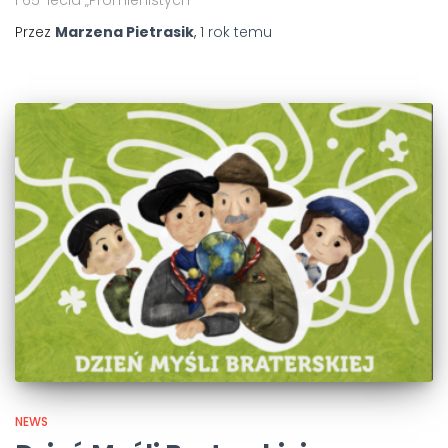
i 65-lecia „Promienistych”
Przez
Marzena Pietrasik
,
1 rok
temu
NEWS