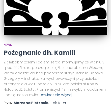
NEWS
Pożegnanie dh. Kamili
Z głębokim żalem i bólem serca informujemy, że w dniu 3
lipca 2025 roku, po długiej i ciężkiej chorobie, na Wieczną
Wartę odeszła druhna podharcmistrzyni Kamila Dobska–
Grzegory – instruktorka, wychowawczyni, przyjaciółka i
autorytet dla wielu pokoleń.Przez lata pełniła służbę w
Hufcu Łódź Bałuty „Promienistych” z niezwykłym oddaniem
i pasją. Pozostawiła
Dowiedz się więcej…
Przez
Marzena Pietrasik
,
1 rok
temu