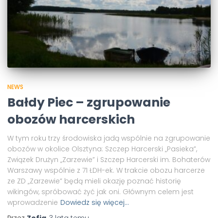
NEWS
Bałdy Piec – zgrupowanie
obozów harcerskich
W tym roku trzy środowiska jadą wspólnie na zgrupowanie
obozów w okolice Olsztyna: Szczep Harcerski „Pasieka”,
Związek Drużyn „Zarzewie” i Szczep Harcerski im. Bohaterów
Warszawy wspólnie z 71 ŁDH-ek. W trakcie obozu harcerze
ze ZD „Zarzewie” będą mieli okazję poznać historię
wikingów, spróbować żyć jak oni. Głównym celem jest
wprowadzenie
Dowiedz się więcej…
Przez
Zofia
,
3 lata
temu