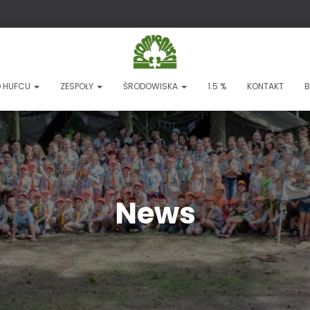
 HUFCU
ZESPOŁY
ŚRODOWISKA
1.5 %
KONTAKT
B
News