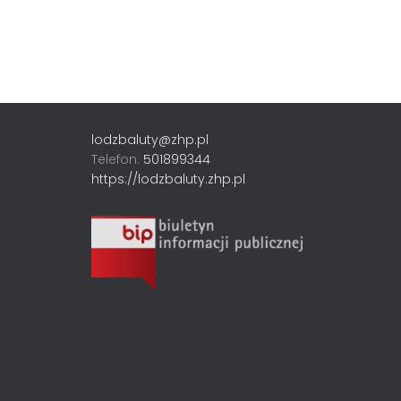
Nawigacja
po
wpisach
lodzbaluty@zhp.pl
Telefon:
501899344
https://lodzbaluty.zhp.pl