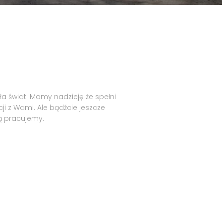
ła świat. Mamy nadzieję że spełni
 z Wami. Ale bądźcie jeszcze
ią pracujemy.