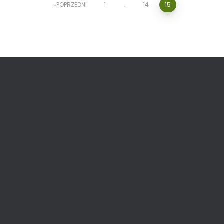
POPRZEDNI
1
…
14
15