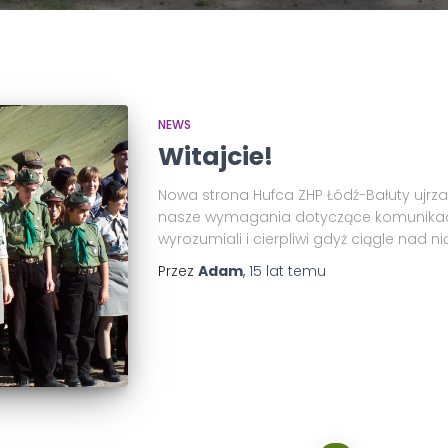
NEWS
Witajcie!
Nowa strona Hufca ZHP Łódź-Bałuty ujrza
nasze wymagania dotyczące komunikacji
wyrozumiali i cierpliwi gdyż ciągle nad n
Przez
Adam
,
15 lat
temu