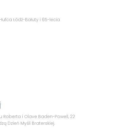
 Hufca Łódź-Bałuty i 65-lecia
j
u Roberta i Olave Baden-Powell, 22
ą Dzień Myśli Braterskiej.