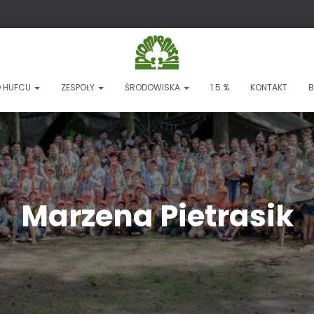
 HUFCU
ZESPOŁY
ŚRODOWISKA
1.5 %
KONTAKT
B
Marzena Pietrasik