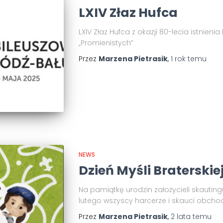
LXIV Złaz Hufca
LXIV Złaz Hufca z okazji 80-lecia istnienia
„Promienistych”
Przez
Marzena Pietrasik
,
1 rok
temu
NEWS
Dzień Myśli Braterskie
Na pamiątkę urodzin założycieli skauting
lutego wszyscy harcerze i skauci obchodz
Przez
Marzena Pietrasik
,
2 lata
temu