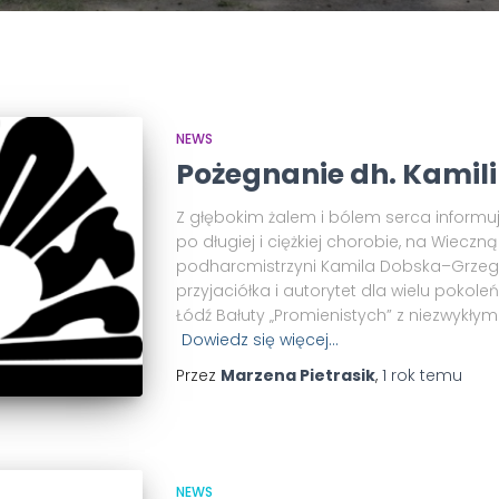
NEWS
Pożegnanie dh. Kamili
Z głębokim żalem i bólem serca informuje
po długiej i ciężkiej chorobie, na Wiecz
podharcmistrzyni Kamila Dobska–Grzego
przyjaciółka i autorytet dla wielu pokoleń
Łódź Bałuty „Promienistych” z niezwykły
Dowiedz się więcej…
Przez
Marzena Pietrasik
,
1 rok
temu
NEWS