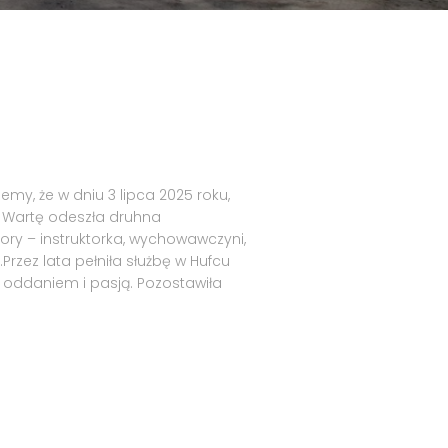
my, że w dniu 3 lipca 2025 roku,
ną Wartę odeszła druhna
ry – instruktorka, wychowawczyni,
.Przez lata pełniła służbę w Hufcu
m oddaniem i pasją. Pozostawiła